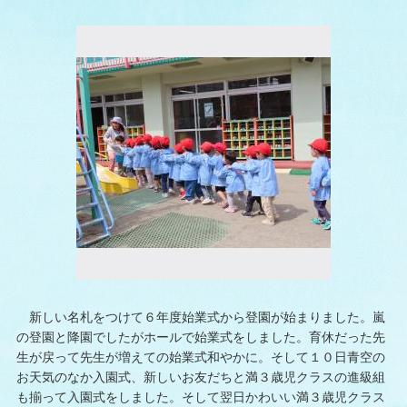
新しい名札をつけて６年度始業式から登園が始まりました。嵐
の登園と降園でしたがホールで始業式をしました。育休だった先
生が戻って先生が増えての始業式和やかに。そして１０日青空の
お天気のなか入園式、新しいお友だちと満３歳児クラスの進級組
も揃って入園式をしました。そして翌日かわいい満３歳児クラス