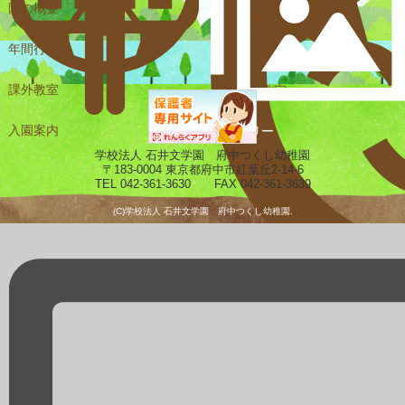
園の概要
一日の様子
年間行事
課外教室
未就園児教室
入園案内
ギャラリー
学校法人 石井文学園 府中つくし幼稚園
〒183-0004 東京都府中市紅葉丘2-14-6
TEL 042-361-3630 FAX 042-361-3639
(C)学校法人 石井文学園 府中つくし幼稚園.
預かり保育