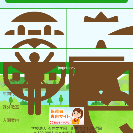
pagetopへ
園の概要
一日の様子
年間行事
課外教室
未就園児教室
入園案内
ギャラリー
学校法人 石井文学園 府中つくし幼稚園