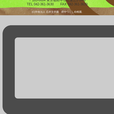
〒183-0004 東京都府中市紅葉丘2-14-6
TEL 042-361-3630 FAX 042-361-3639
(C)学校法人 石井文学園 府中つくし幼稚園.
預かり保育