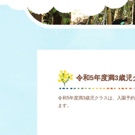
令和5年度満3歳
令和5年度満3歳児クラスは、入園予
ます。