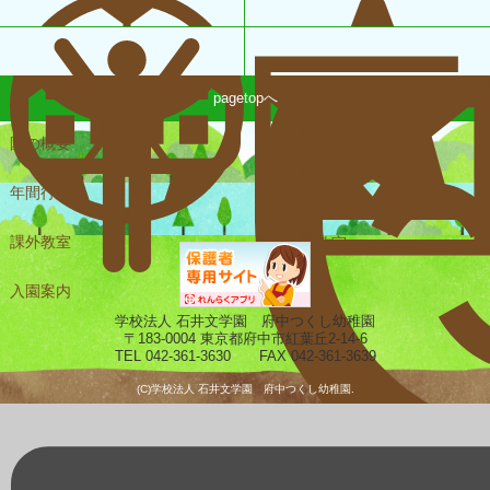
pagetopへ
園の概要
一日の様子
年間行事
課外教室
未就園児教室
入園案内
ギャラリー
学校法人 石井文学園 府中つくし幼稚園
〒183-0004 東京都府中市紅葉丘2-14-6
TEL 042-361-3630 FAX 042-361-3639
(C)学校法人 石井文学園 府中つくし幼稚園.