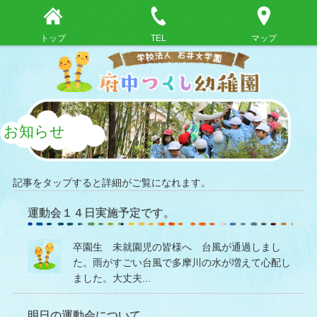
トップ
TEL
マップ
お知らせ
記事をタップすると詳細がご覧になれます。
運動会１４日実施予定です。
卒園生 未就園児の皆様へ 台風が通過しまし
た。雨がすごい台風で多摩川の水が増えて心配し
ました。大丈夫...
明日の運動会について