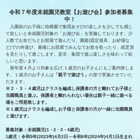
令和７年度未就園児教室【お遊び会】参加者募集
中！
入園前のお子様に幼稚園で集団あそびの楽しさを少しでも感じ
て欲しいと未就園児対象の「お遊び会」を実施しております。少
人数でお友だちとお部屋で遊んだり、園庭(固定遊具、お砂場な
ど)での外遊び、最後にお部屋でみんなでお歌を歌ったり、紙芝居
を見たりして過ごします。是非、集団で遊ぶ楽しさを味わって欲
しいと思います。
新年度４月より対象を広げ,１歳児のお子さんにもご案内致しま
す。１歳児のお子さんは
「親子で遊ぼう」
の形で実施させていた
だきます。
※２・３・４歳児は
クラスを編成し保護者の方と離れてお子様と
当園職員と遊ぶ。保護者と離れられない場合は親子一緒に遊べる
場をご用意致します。
※１歳児はクラスを編成しお子様と保護者の方が一緒に当園職員
と遊びます。
募集対象：未就園児(1・2・3・4歳児)
1歳児：
令和5年(2023年)4月2日～令和6年(2024年)4月1日生まれ