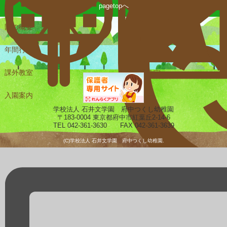
pagetopへ
園の概要
一日の様子
年間行事
課外教室
未就園児教室
入園案内
ギャラリー
学校法人 石井文学園 府中つくし幼稚園
〒183-0004 東京都府中市紅葉丘2-14-6
TEL 042-361-3630 FAX 042-361-3639
(C)学校法人 石井文学園 府中つくし幼稚園.
預かり保育