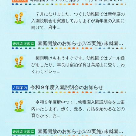
７月になりました。つくし幼稚園では新年度の
入園説明会を実施しておりますが新年度の入園に
向けて、府中...
園庭開放のお知らせ(7/25実施) 未就園児(1・2・3歳児対象)
未就園児教室
梅雨明けももうすぐです。幼稚園ではプール遊
びをしたり、年長は宿泊保育は高尾山に登り、わ
くわくビレッ...
令和９年度入園説明会のお知らせ
入園案内
令和９年度府中つくし幼稚園入園説明会をご案
内いたします。歩く、走る、お話を始めるなどの
育ちから、お...
園庭開放のお知らせ(5/23実施) 未就園児(1・2・3歳児対象）
未就園児教室