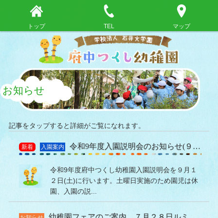
トップ
TEL
マップ
お知らせ
記事をタップすると詳細がご覧になれます。
令和9年度入園説明会のお知らせ(９月１２日(土)実施)
新着
入園案内
令和9年度府中つくし幼稚園入園説明会を９月１
２日(土)に行います。土曜日実施のため園児は休
園、入園の説...
幼稚園フェアのご案内 ７月２８日ルミエールにて
お知らせ