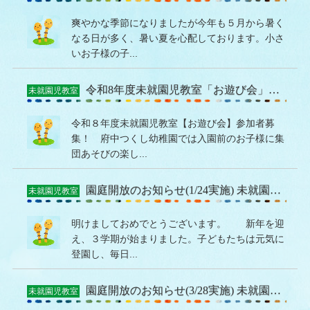
爽やかな季節になりましたが今年も５月から暑く
なる日が多く、暑い夏を心配しております。小さ
いお子様の子...
令和8年度未就園児教室「お遊び会」を募集しています。
未就園児教室
令和８年度未就園児教室【お遊び会】参加者募
集！ 府中つくし幼稚園では入園前のお子様に集
団あそびの楽し...
園庭開放のお知らせ(1/24実施) 未就園児(1・2・3歳児対象）
未就園児教室
明けましておめでとうございます。 新年を迎
え、３学期が始まりました。子どもたちは元気に
登園し、毎日...
園庭開放のお知らせ(3/28実施) 未就園児(1・2・3歳児対象）
未就園児教室