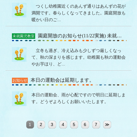
つくし幼稚園近くのあんず通りはあんずの花が
満開です。春らしくなってきました。園庭開放も
暖かい日のご...
園庭開放のお知らせ(11/22実施) 未就園児(1・2・3歳児対象）
未就園児教室
立冬も過ぎ、冷え込みも少しずつ厳しくなっ
て、秋の深まりを感じます。幼稚園も秋の運動会
やお芋ほり、ど...
本日の運動会は延期します。
お知らせ
本日の運動会、雨が心配ですので明日に延期しま
す。どうぞよろしくお願いいたします。
1
2
3
4
5
6
7
≫