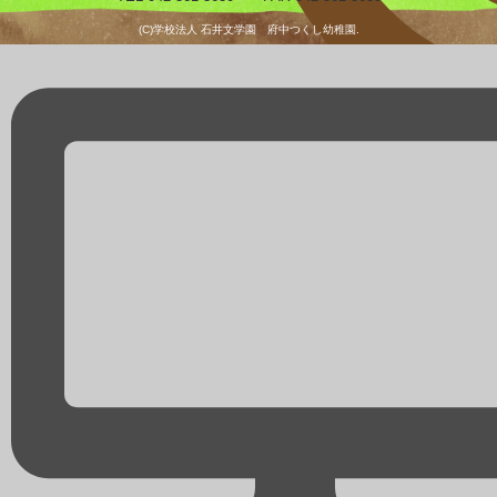
(C)学校法人 石井文学園 府中つくし幼稚園.
預かり保育