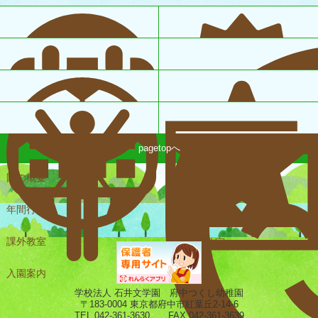
pagetopへ
園の概要
一日の様子
年間行事
課外教室
未就園児教室
入園案内
ギャラリー
学校法人 石井文学園 府中つくし幼稚園
〒183-0004 東京都府中市紅葉丘2-14-6
TEL 042-361-3630 FAX 042-361-3639